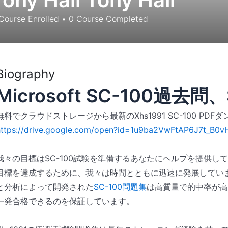
Course Enrolled
•
0
Course Completed
Biography
Microsoft SC-100過去
無料でクラウドストレージから最新のXhs1991 SC-100 PD
https://drive.google.com/open?id=1u9ba2VwFtAP6J7t_B0v
我々の目標はSC-100試験を準備するあなたにヘルプを提供し
目標を達成するために、我々は時間とともに迅速に発展してい
と分析によって開発された
SC-100問題集
は高質量で的中率が高
一発合格できるのを保証しています。