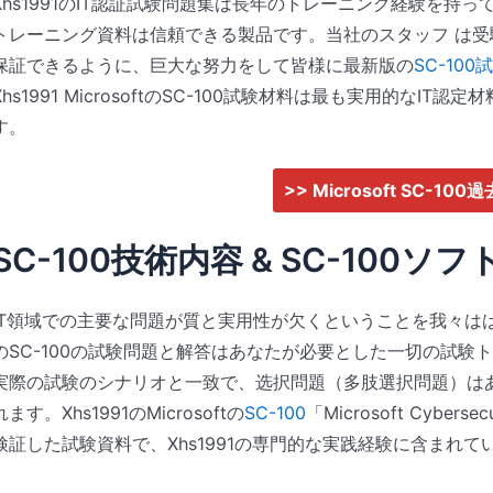
Xhs1991のIT認証試験問題集は長年のトレーニング経験を持っています。
トレーニング資料は信頼できる製品です。当社のスタッフ は
保証できるように、巨大な努力をして皆様に最新版の
SC-100
Xhs1991 MicrosoftのSC-100試験材料は最も実用的な
す。
>> Microsoft SC-100
SC-100技術内容 & SC-100ソ
IT領域での主要な問題が質と実用性が欠くということを我々ははっきり
のSC-100の試験問題と解答はあなたが必要とした一切の試験
実際の試験のシナリオと一致で、选択問題（多肢選択問題）は
れます。Xhs1991のMicrosoftの
SC-100
「Microsoft Cyber
検証した試験資料で、Xhs1991の専門的な実践経験に含まれて