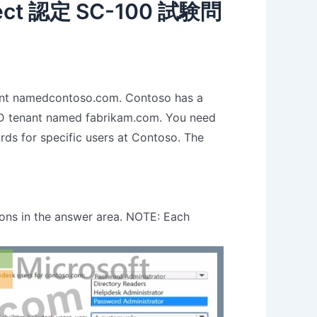
hitect 認定 SC-100 試験問
ant namedcontoso.com. Contoso has a
AD tenant named fabrikam.com. You need
rds for specific users at Contoso. The
ions in the answer area. NOTE: Each